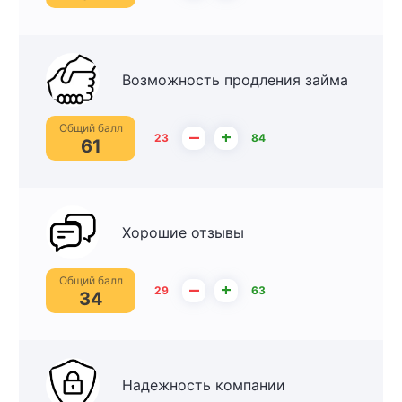
Возможность продления займа
Общий балл
–
+
23
84
61
Хорошие отзывы
Общий балл
–
+
29
63
34
Надежность компании