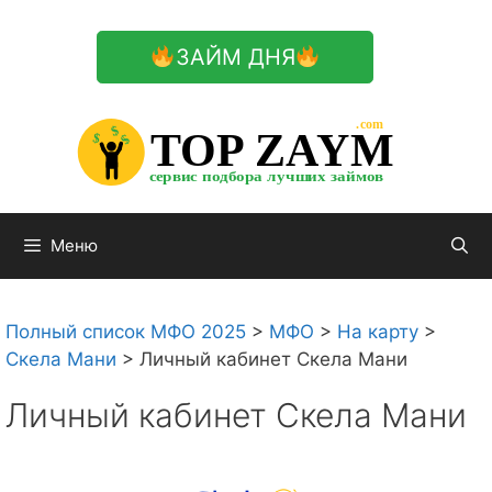
Перейти
к
ЗАЙМ ДНЯ
содержимому

.com 


$


TOP ZAYM


$


$


сервис подбора лучших займов

Меню
Полный список МФО 2025
>
МФО
>
На карту
>
Скела Мани
>
Личный кабинет Скела Мани
Личный кабинет Скела Мани