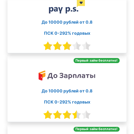
До 10000 рублей от 0.8
ПСК 0-292% годовых
Первый займ бесплатно!
До 10000 рублей от 0.8
ПСК 0-292% годовых
Первый займ бесплатно!