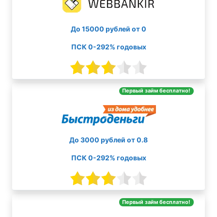
До 15000 рублей от 0
ПСК 0-292% годовых
Первый займ бесплатно!
До 3000 рублей от 0.8
ПСК 0-292% годовых
Первый займ бесплатно!