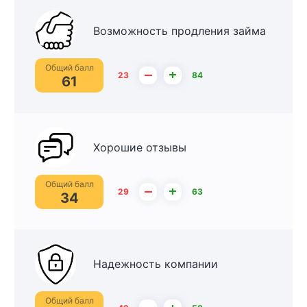
Возможность продления займа
Общий балл
–
+
23
84
61
Хорошие отзывы
Общий балл
–
+
29
63
34
Надежность компании
Общий балл