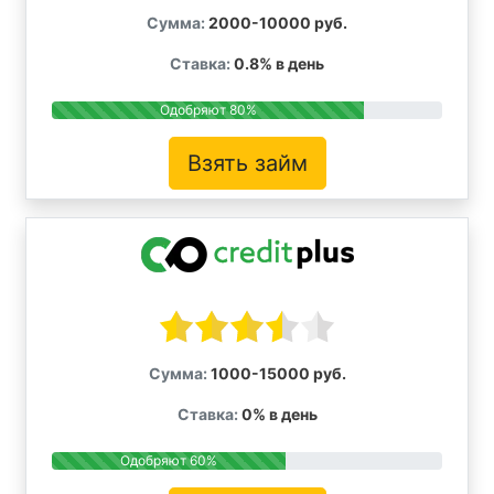
Сумма:
2000-10000 руб.
Ставка:
0.8% в день
Одобряют 80%
Взять займ
Сумма:
1000-15000 руб.
Ставка:
0% в день
Одобряют 60%