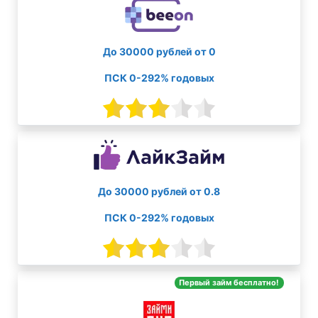
До 30000 рублей от 0
ПСК 0-292% годовых
До 30000 рублей от 0.8
ПСК 0-292% годовых
Первый займ бесплатно!