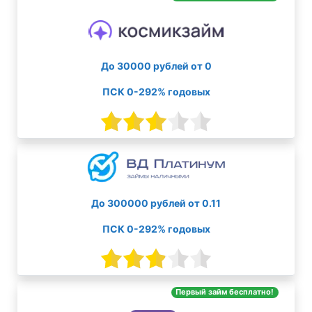
До 30000 рублей от 0
ПСК 0-292% годовых
До 300000 рублей от 0.11
ПСК 0-292% годовых
Первый займ бесплатно!