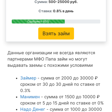
Сумма:
500-25000 руб.
Ставка:
0.8% в день
Одобряют 60%
Взять займ
Данные организации не всегда являются
партнерами МФО Папа займ но могут
выдавать заемы с похожими условиями
Займер
- сумма от 2000 до 30000 ₽
сроком от 30 до 30 дней по ставке от
0.3%
Манимен
- сумма от 1500 до 10000 ₽
сроком от 5 до 15 дней по ставке от 0%
Надо Денег
- сумма от 1000 до 30000