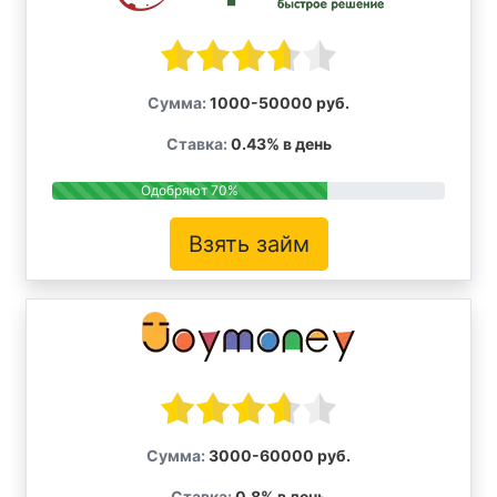
Сумма:
1000-50000 руб.
Ставка:
0.43% в день
Одобряют 70%
Взять займ
Сумма:
3000-60000 руб.
Ставка:
0.8% в день