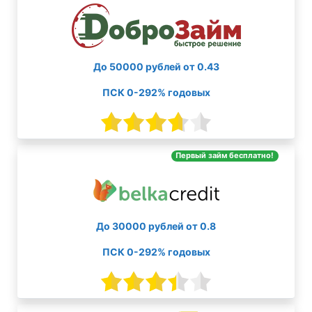
До 50000 рублей от 0.43
ПСК 0-292% годовых
Первый займ бесплатно!
До 30000 рублей от 0.8
ПСК 0-292% годовых