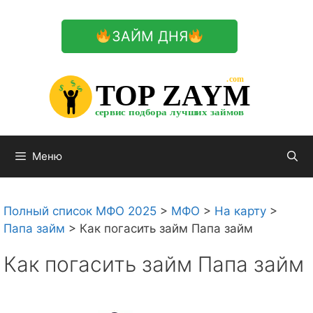
Перейти
к
ЗАЙМ ДНЯ
содержимому

.com 


$


TOP ZAYM


$


$


сервис подбора лучших займов

Меню
Полный список МФО 2025
>
МФО
>
На карту
>
Папа займ
>
Как погасить займ Папа займ
Как погасить займ Папа займ