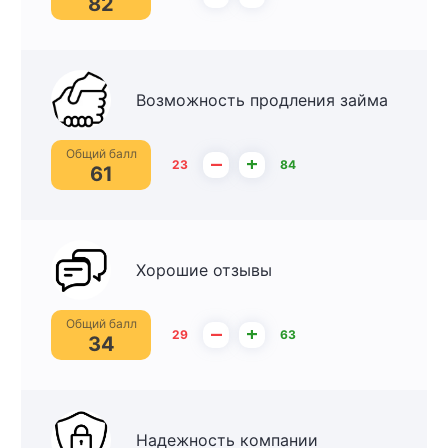
82
Возможность продления займа
Общий балл
–
+
23
84
61
Хорошие отзывы
Общий балл
–
+
29
63
34
Надежность компании