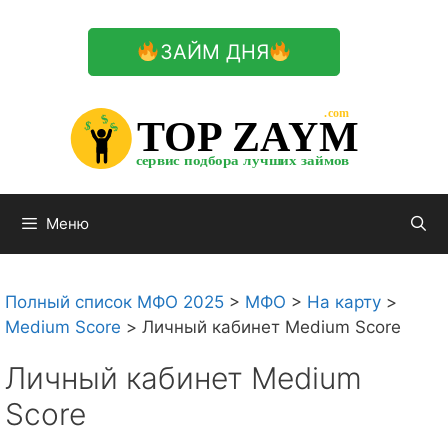
Перейти
к
ЗАЙМ ДНЯ
содержимому

.com 


$


TOP ZAYM


$


$


сервис подбора лучших займов

Меню
Полный список МФО 2025
>
МФО
>
На карту
>
Medium Score
>
Личный кабинет Medium Score
Личный кабинет Medium
Score