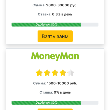
Сумма:
2000-30000 руб.
Ставка:
0.3% в день
Одобряют 80%
Взять займ
Сумма:
1500-10000 руб.
Ставка:
0% в день
Одобряют 80%