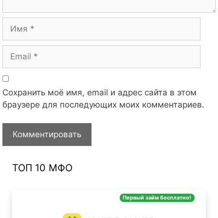
Имя
Email
Сохранить моё имя, email и адрес сайта в этом
браузере для последующих моих комментариев.
ТОП 10 МФО
Первый займ бесплатно!