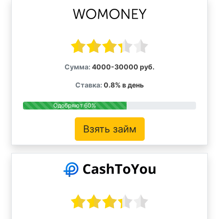
Сумма:
4000-30000 руб.
Ставка:
0.8% в день
Одобряют 60%
Взять займ