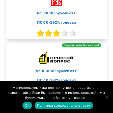
До 30000 рублей от 0
ПСК 0-292% годовых
Первый займ бесплатно!
До 100000 рублей от 0
ПСК 0-292% годовых
Мы используем куки для наилучшего представления
нашего сайта. Если Вы продолжите использовать сайт, мы
будем считать что Вас это устраивает.
Первый займ бесплатно!
Ok
Политика конфиденциальности