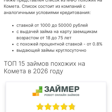
Ниже представлен список из МФО похожих на
Комета. Список состоит из компаний с
аналогичными условиями кредитования:
ставкой от 1000 до 50000 рублей
с выдачей займа на карту заемщикам
возрастом от 18 до 75 лет
с похожей процентной ставкой - от 0.8%
выдающей займы круглосуточно
ТОП 15 займов похожих на
Комета в 2026 году