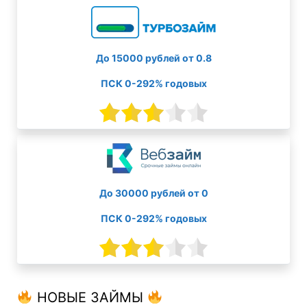
До 15000 рублей от 0.8
ПСК 0-292% годовых
До 30000 рублей от 0
ПСК 0-292% годовых
НОВЫЕ ЗАЙМЫ