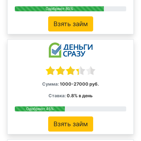
Одобряют 80%
Взять займ
Сумма:
1000-27000 руб.
Ставка:
0.8% в день
Одобряют 45%
Взять займ