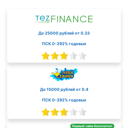
До 25000 рублей от 0.33
ПСК 0-292% годовых
До 15000 рублей от 0.4
ПСК 0-292% годовых
Первый займ бесплатно!