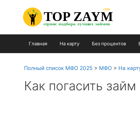
Перейти

.com 

к

$


TOP ZAYM


$


$

содержимому

сервис подбора лучших займов

Главная
На карту
Без процентов
Полный список МФО 2025
>
МФО
>
На карт
Как погасить займ