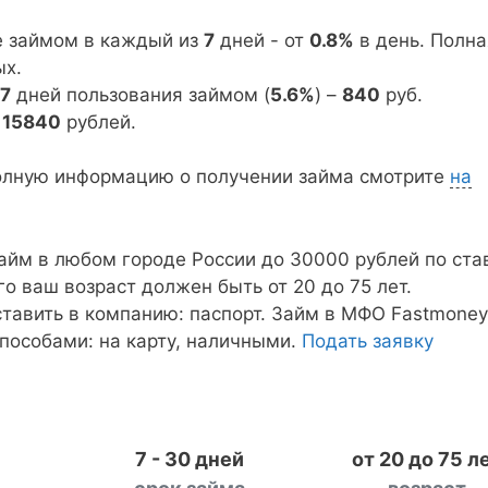
е займом в каждый из
7
дней - от
0.8%
в день. Полна
х.
7
дней пользования займом (
5.6%
) –
840
руб.
=
15840
рублей.
олную информацию о получении займа смотрите
на
айм в любом городе России до 30000 рублей по ста
ого ваш возраст должен быть от 20 до 75 лет.
тавить в компанию: паспорт. Займ в МФО Fastmoney
пособами: на карту, наличными.
Подать заявку
7 - 30 дней
от 20 до 75 л