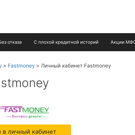
Без отказа
С плохой кредитной историй
Акции МФ
у
>
Fastmoney
>
Личный кабинет Fastmoney
astmoney
 в личный кабинет