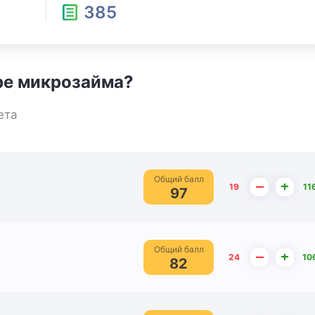
385
ре микрозайма?
ета
Общий балл
–
+
19
11
97
Общий балл
–
+
24
10
82