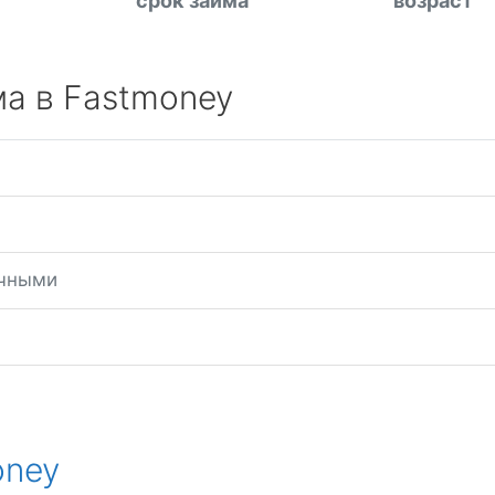
срок займа
возраст
ма в Fastmoney
ичными
oney