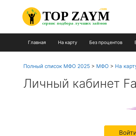
Перейти

.com 

к

$


TOP ZAYM


$


$

содержимому

сервис подбора лучших займов

Главная
На карту
Без процентов
Полный список МФО 2025
>
МФО
>
На карт
Личный кабинет F
Войти