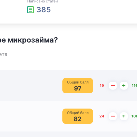
Написано статей
385
ре микрозайма?
ета
Общий балл
–
+
19
11
97
Общий балл
–
+
24
10
82