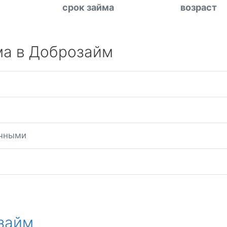
срок займа
возраст
ма в Доброзайм
ичными
займ