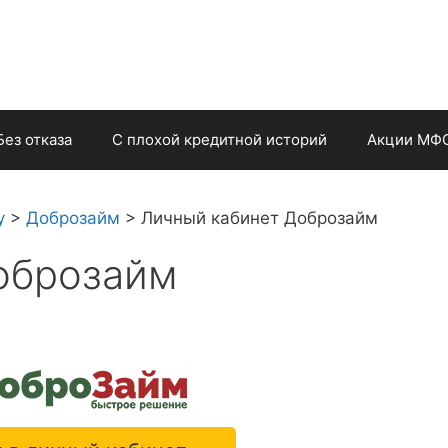
Без отказа
С плохой кредитной историй
Акции МФ
у
>
Доброзайм
>
Личный кабинет Доброзайм
оброзайм