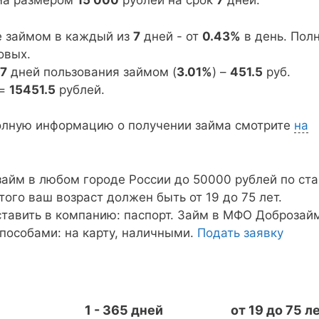
йма размером
15 000
рублей на срок
7
дней:
е займом в каждый из
7
дней - от
0.43%
в день. Пол
овых.
7
дней пользования займом (
3.01%
) –
451.5
руб.
=
15451.5
рублей.
олную информацию о получении займа смотрите
на
айм в любом городе России до 50000 рублей по ста
этого ваш возраст должен быть от 19 до 75 лет.
тавить в компанию: паспорт. Займ в МФО Доброзай
пособами: на карту, наличными.
Подать заявку
1 - 365 дней
от 19 до 75 л