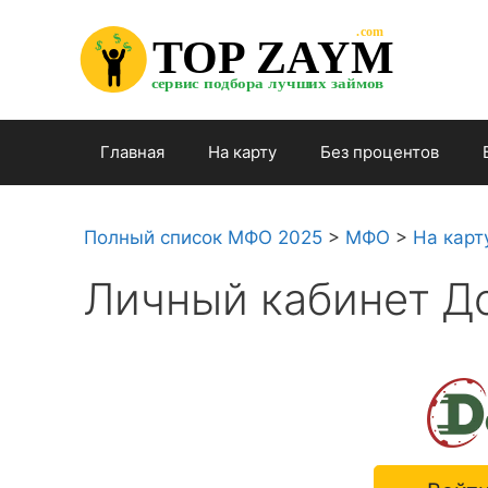
Перейти

.com 

к

$


TOP ZAYM


$


$

содержимому

сервис подбора лучших займов

Главная
На карту
Без процентов
Полный список МФО 2025
>
МФО
>
На карт
Личный кабинет Д