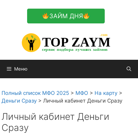
Перейти
к
ЗАЙМ ДНЯ
содержимому

.com 


$


TOP ZAYM


$


$


сервис подбора лучших займов

Меню
Полный список МФО 2025
>
МФО
>
На карту
>
Деньги Сразу
>
Личный кабинет Деньги Сразу
Личный кабинет Деньги
Сразу