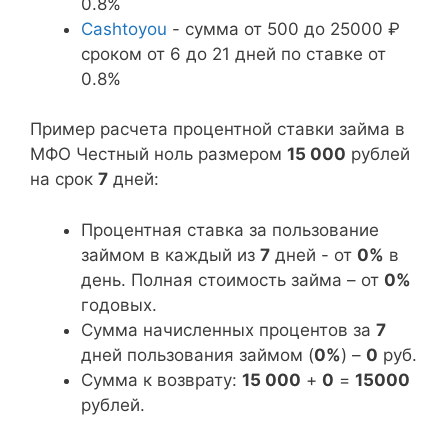
0.8%
Cashtoyou
- сумма от 500 до 25000 ₽
сроком от 6 до 21 дней по ставке от
0.8%
Пример расчета процентной ставки займа в
МФО Честный ноль размером
15 000
рублей
на срок
7
дней:
Процентная ставка за пользование
займом в каждый из
7
дней - от
0%
в
день. Полная стоимость займа – от
0%
годовых.
Сумма начисленных процентов за
7
дней пользования займом (
0%
) –
0
руб.
Сумма к возврату:
15 000
+
0
=
15000
рублей.