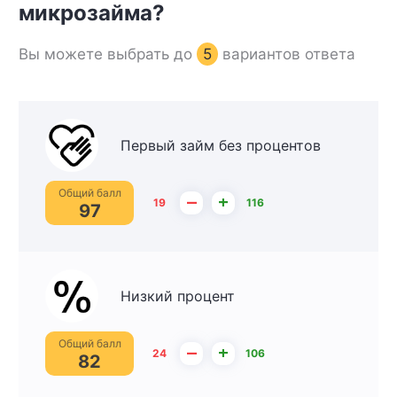
микрозайма?
Вы можете выбрать до
5
вариантов ответа
Первый займ без процентов
Общий балл
–
+
19
116
97
Низкий процент
Общий балл
–
+
24
106
82