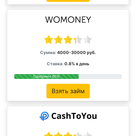
Сумма:
4000-30000 руб.
Ставка:
0.8% в день
Одобряют 60%
Взять займ