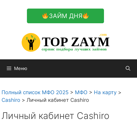
Перейти
к
ЗАЙМ ДНЯ
содержимому

.com 


$


TOP ZAYM


$


$


сервис подбора лучших займов

Меню
Полный список МФО 2025
>
МФО
>
На карту
>
Cashiro
>
Личный кабинет Cashiro
Личный кабинет Cashiro