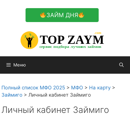
Перейти
к
ЗАЙМ ДНЯ
содержимому

.com 


$


TOP ZAYM


$


$


сервис подбора лучших займов

Меню
Полный список МФО 2025
>
МФО
>
На карту
>
Займиго
>
Личный кабинет Займиго
Личный кабинет Займиго