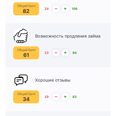
Общий балл
–
+
24
106
82
Возможность продления займа
Общий балл
–
+
23
84
61
Хорошие отзывы
Общий балл
–
+
29
63
34