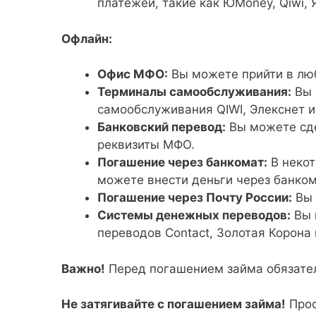
платежей, такие как ЮMoney, Qiwi, 
Офлайн:
Офис МФО:
Вы можете прийти в лю
Терминалы самообслуживания:
Вы 
самообслуживания QIWI, Элекснет и
Банковский перевод:
Вы можете сде
реквизиты МФО.
Погашение через банкомат:
В некот
можете внести деньги через банком
Погашение через Почту России:
Вы 
Системы денежных переводов:
Вы 
переводов Contact, Золотая Корона 
Важно!
Перед погашением займа обязатель
Не затягивайте с погашением займа!
Прос