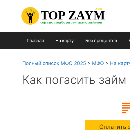
Перейти

.com 

к

$


TOP ZAYM


$


$

содержимому

сервис подбора лучших займов

Главная
На карту
Без процентов
Полный список МФО 2025
>
МФО
>
На карт
Как погасить займ
Оплатить 