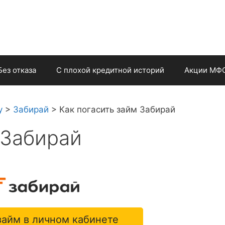
Без отказа
С плохой кредитной историй
Акции МФ
у
>
Забирай
>
Как погасить займ Забирай
 Забирай
займ в личном кабинете