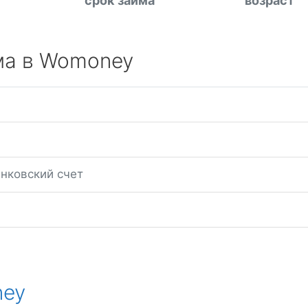
срок займа
возраст
ма в Womoney
анковский счет
ney