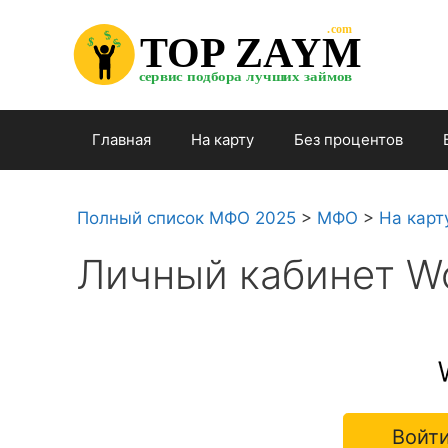
Перейти

.com 

к

$


TOP ZAYM


$


$

содержимому

сервис подбора лучших займов

Главная
На карту
Без процентов
Полный список МФО 2025
>
МФО
>
На карт
Личный кабинет 
Войти