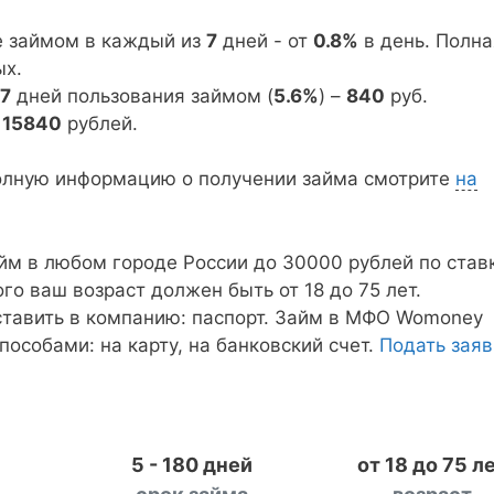
е займом в каждый из
7
дней - от
0.8%
в день. Полна
х.
7
дней пользования займом (
5.6%
) –
840
руб.
=
15840
рублей.
олную информацию о получении займа смотрите
на
йм в любом городе России до 30000 рублей по став
того ваш возраст должен быть от 18 до 75 лет.
тавить в компанию: паспорт. Займ в МФО Womoney
особами: на карту, на банковский счет.
Подать заяв
5 - 180 дней
от 18 до 75 л