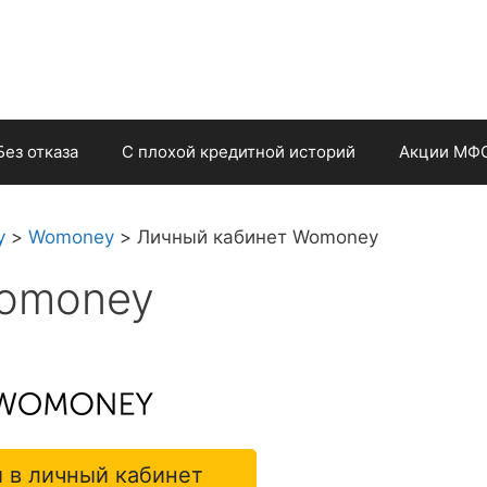
Без отказа
С плохой кредитной историй
Акции МФ
у
>
Womoney
>
Личный кабинет Womoney
Womoney
 в личный кабинет