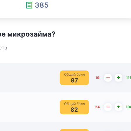
385
ре микрозайма?
ета
Общий балл
–
+
19
11
97
Общий балл
–
+
24
10
82