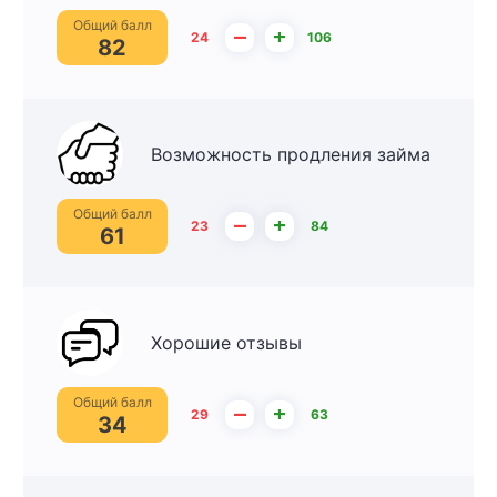
Общий балл
–
+
24
106
82
Возможность продления займа
Общий балл
–
+
23
84
61
Хорошие отзывы
Общий балл
–
+
29
63
34