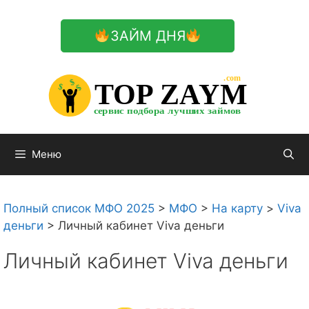
Перейти
к
ЗАЙМ ДНЯ
содержимому

.com 


$


TOP ZAYM


$


$


сервис подбора лучших займов

Меню
Полный список МФО 2025
>
МФО
>
На карту
>
Viva
деньги
>
Личный кабинет Viva деньги
Личный кабинет Viva деньги