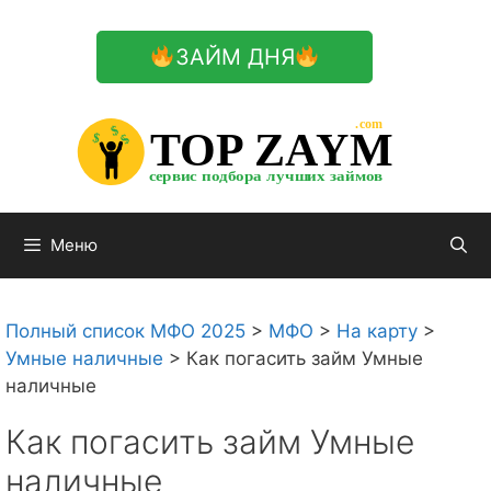
Перейти
к
ЗАЙМ ДНЯ
содержимому

.com 


$


TOP ZAYM


$


$


сервис подбора лучших займов

Меню
Полный список МФО 2025
>
МФО
>
На карту
>
Умные наличные
>
Как погасить займ Умные
наличные
Как погасить займ Умные
наличные