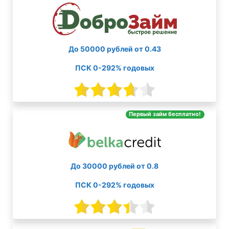
До 50000 рублей от 0.43
ПСК 0-292% годовых
Первый займ бесплатно!
До 30000 рублей от 0.8
ПСК 0-292% годовых