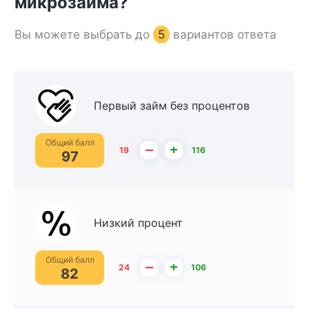
микрозайма?
Вы можете выбрать до
5
вариантов ответа
Первый займ без процентов
Общий балл
–
+
19
116
97
Низкий процент
Общий балл
–
+
24
106
82