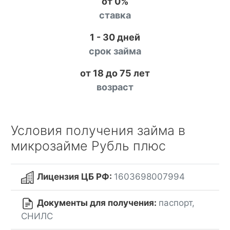
от 0%
ставка
1 - 30 дней
срок займа
от 18 до 75 лет
возраст
Условия получения займа в
микрозайме Рубль плюс
Лицензия ЦБ РФ:
1603698007994
Документы для получения:
паспорт,
СНИЛС