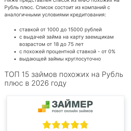
Ниже представлен список из МФО похожих на
Рубль плюс. Список состоит из компаний с
аналогичными условиями кредитования:
ставкой от 1000 до 15000 рублей
с выдачей займа на карту заемщикам
возрастом от 18 до 75 лет
с похожей процентной ставкой - от 0%
выдающей займы круглосуточно
ТОП 15 займов похожих на Рубль
плюс в 2026 году