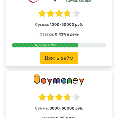
Сумма:
1000-50000 руб.
Ставка:
0.43% в день
Одобряют 70%
Взять займ
Сумма:
3000-60000 руб.
Ставка:
0.8% в день