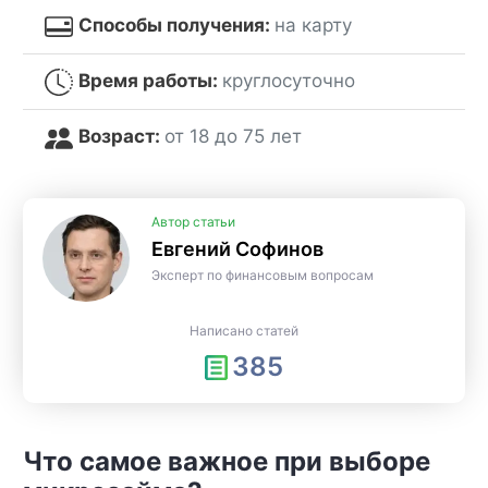
Способы получения:
на карту
Время работы:
круглосуточно
Возраст:
от 18 до 75 лет
Автор статьи
Евгений Софинов
Эксперт по финансовым вопросам
Написано статей
385
Что самое важное при выборе