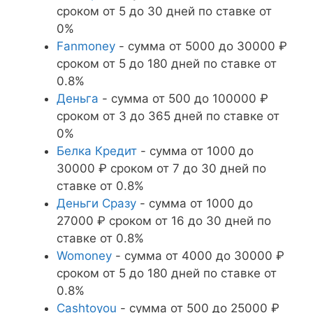
сроком от 5 до 30 дней по ставке от
0%
Fanmoney
- сумма от 5000 до 30000 ₽
сроком от 5 до 180 дней по ставке от
0.8%
Деньга
- сумма от 500 до 100000 ₽
сроком от 3 до 365 дней по ставке от
0%
Белка Кредит
- сумма от 1000 до
30000 ₽ сроком от 7 до 30 дней по
ставке от 0.8%
Деньги Сразу
- сумма от 1000 до
27000 ₽ сроком от 16 до 30 дней по
ставке от 0.8%
Womoney
- сумма от 4000 до 30000 ₽
сроком от 5 до 180 дней по ставке от
0.8%
Cashtoyou
- сумма от 500 до 25000 ₽