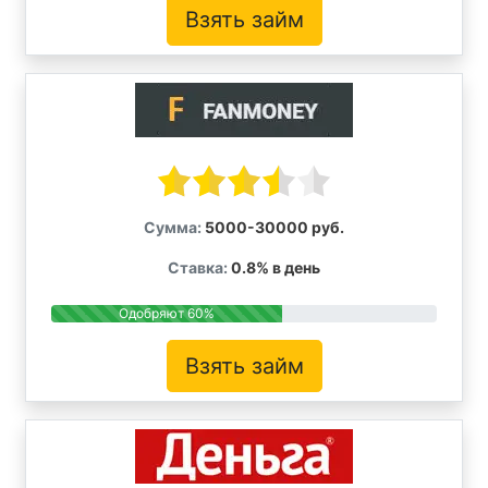
Взять займ
Сумма:
5000-30000 руб.
Ставка:
0.8% в день
Одобряют 60%
Взять займ