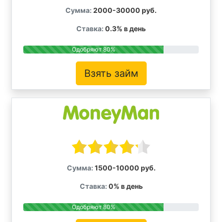
Сумма:
2000-30000 руб.
Ставка:
0.3% в день
Одобряют 80%
Взять займ
Сумма:
1500-10000 руб.
Ставка:
0% в день
Одобряют 80%