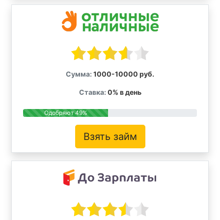
Сумма:
1000-10000 руб.
Ставка:
0% в день
Одобряют 49%
Взять займ