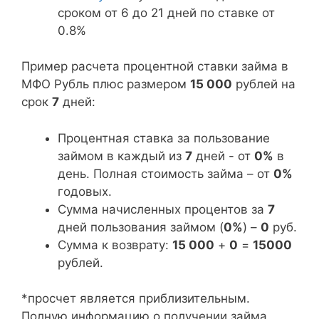
сроком от 6 до 21 дней по ставке от
0.8%
Пример расчета процентной ставки займа в
МФО Рубль плюс размером
15 000
рублей на
срок
7
дней:
Процентная ставка за пользование
займом в каждый из
7
дней - от
0%
в
день. Полная стоимость займа – от
0%
годовых.
Сумма начисленных процентов за
7
дней пользования займом (
0%
) –
0
руб.
Сумма к возврату:
15 000
+
0
=
15000
рублей.
*просчет является приблизительным.
Полную информацию о получении займа