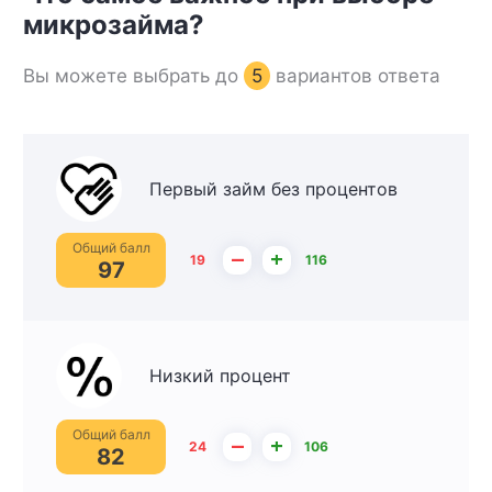
микрозайма?
Вы можете выбрать до
5
вариантов ответа
Первый займ без процентов
Общий балл
–
+
19
116
97
Низкий процент
Общий балл
–
+
24
106
82