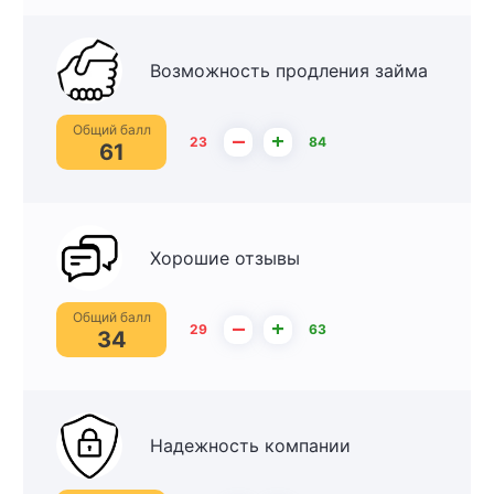
Возможность продления займа
Общий балл
–
+
23
84
61
Хорошие отзывы
Общий балл
–
+
29
63
34
Надежность компании