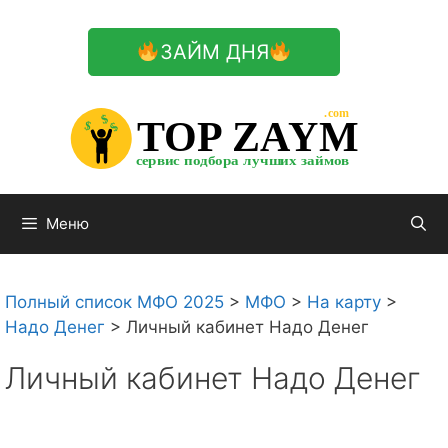
Перейти
к
ЗАЙМ ДНЯ
содержимому

.com 


$


TOP ZAYM


$


$


сервис подбора лучших займов

Меню
Полный список МФО 2025
>
МФО
>
На карту
>
Надо Денег
>
Личный кабинет Надо Денег
Личный кабинет Надо Денег