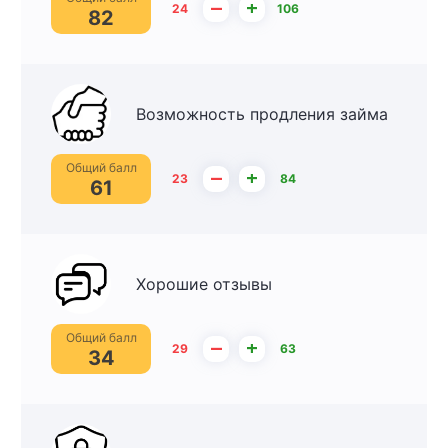
–
+
24
106
82
Возможность продления займа
Общий балл
–
+
23
84
61
Хорошие отзывы
Общий балл
–
+
29
63
34