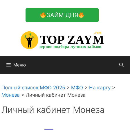
Перейти
к
ЗАЙМ ДНЯ
содержимому

.com 


$


TOP ZAYM


$


$


сервис подбора лучших займов

Меню
Полный список МФО 2025
>
МФО
>
На карту
>
Монеза
>
Личный кабинет Монеза
Личный кабинет Монеза