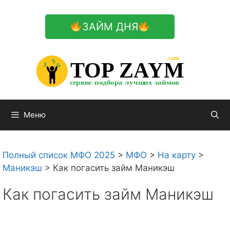
Перейти
к
ЗАЙМ ДНЯ
содержимому

.com 


$


TOP ZAYM


$


$


сервис подбора лучших займов

Меню
Полный список МФО 2025
>
МФО
>
На карту
>
Маникэш
>
Как погасить займ Маникэш
Как погасить займ Маникэш