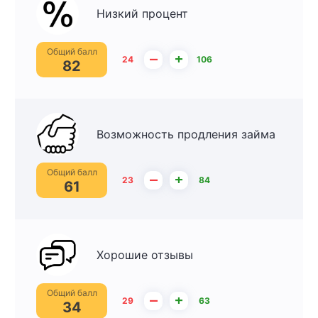
Низкий процент
Общий балл
–
+
24
106
82
Возможность продления займа
Общий балл
–
+
23
84
61
Хорошие отзывы
Общий балл
–
+
29
63
34