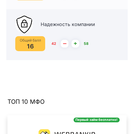
Надежность компании
Общий балл
–
+
42
58
16
ТОП 10 МФО
Первый займ бесплатно!