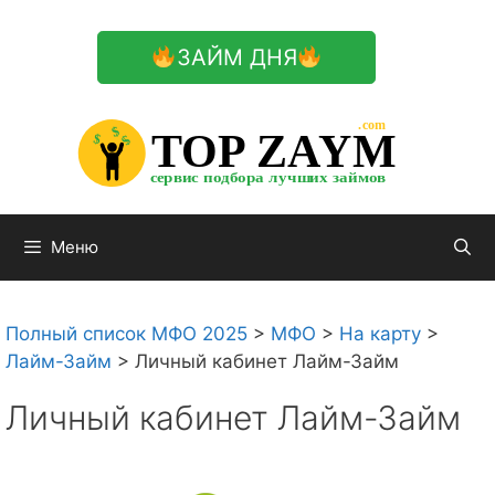
Перейти
к
ЗАЙМ ДНЯ
содержимому

.com 


$


TOP ZAYM


$


$


сервис подбора лучших займов

Меню
Полный список МФО 2025
>
МФО
>
На карту
>
Лайм-Займ
>
Личный кабинет Лайм-Займ
Личный кабинет Лайм-Займ