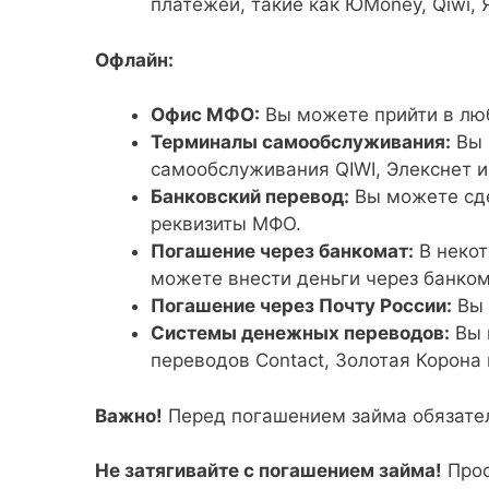
платежей, такие как ЮMoney, Qiwi, 
Офлайн:
Офис МФО:
Вы можете прийти в лю
Терминалы самообслуживания:
Вы 
самообслуживания QIWI, Элекснет и
Банковский перевод:
Вы можете сде
реквизиты МФО.
Погашение через банкомат:
В некот
можете внести деньги через банком
Погашение через Почту России:
Вы 
Системы денежных переводов:
Вы 
переводов Contact, Золотая Корона 
Важно!
Перед погашением займа обязатель
Не затягивайте с погашением займа!
Прос