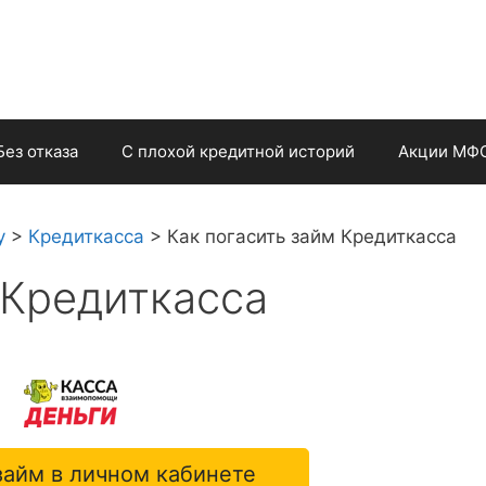
Без отказа
С плохой кредитной историй
Акции МФ
у
>
Кредиткасса
>
Как погасить займ Кредиткасса
 Кредиткасса
займ в личном кабинете