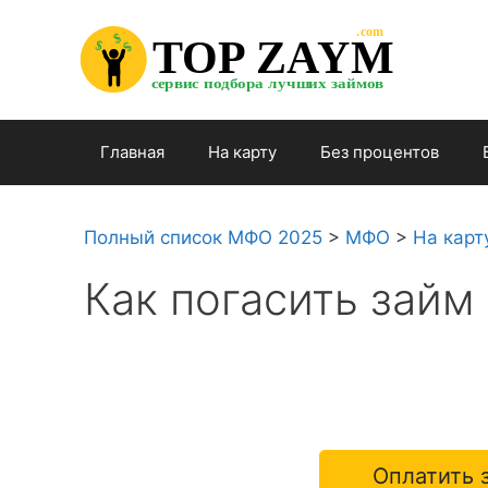
Перейти

.com 

к

$


TOP ZAYM


$


$

содержимому

сервис подбора лучших займов

Главная
На карту
Без процентов
Полный список МФО 2025
>
МФО
>
На карт
Как погасить займ
Оплатить 