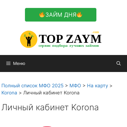
Перейти
к
ЗАЙМ ДНЯ
содержимому

.com 


$


TOP ZAYM


$


$


сервис подбора лучших займов

Меню
Полный список МФО 2025
>
МФО
>
На карту
>
Korona
>
Личный кабинет Korona
Личный кабинет Korona