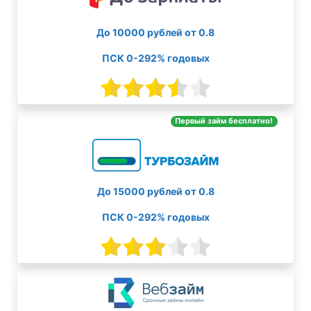
До 10000 рублей от 0.8
ПСК 0-292% годовых
Первый займ бесплатно!
До 15000 рублей от 0.8
ПСК 0-292% годовых