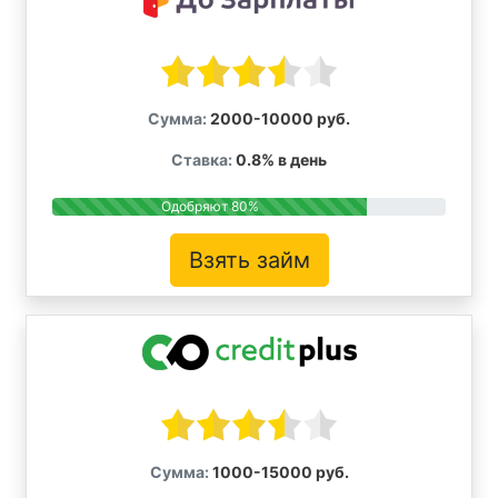
Сумма:
2000-10000 руб.
Ставка:
0.8% в день
Одобряют 80%
Взять займ
Сумма:
1000-15000 руб.