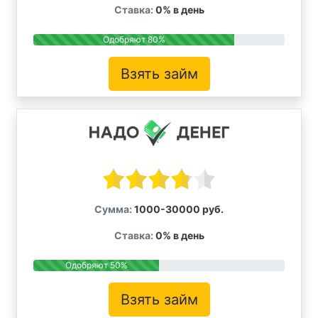
Ставка:
0% в день
Одобряют 80%
Взять займ
Сумма:
1000-30000 руб.
Ставка:
0% в день
Одобряют 50%
Взять займ