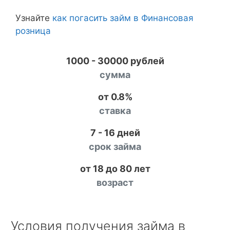
Узнайте
как погасить займ в Финансовая
розница
1000 - 30000 рублей
сумма
от 0.8%
ставка
7 - 16 дней
срок займа
от 18 до 80 лет
возраст
Условия получения займа в