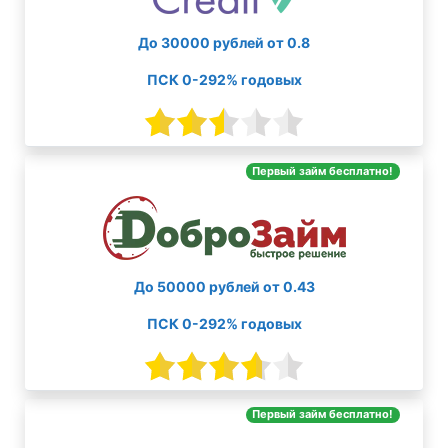
До 30000 рублей от 0.8
ПСК 0-292% годовых
Первый займ бесплатно!
До 50000 рублей от 0.43
ПСК 0-292% годовых
Первый займ бесплатно!