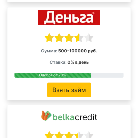
Сумма:
500-100000 руб.
Ставка:
0% в день
Одобряют 70%
Взять займ