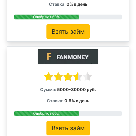
Ставка:
0% в день
Одобряют 60%
Взять займ
Сумма:
5000-30000 руб.
Ставка:
0.8% в день
Одобряют 60%
Взять займ