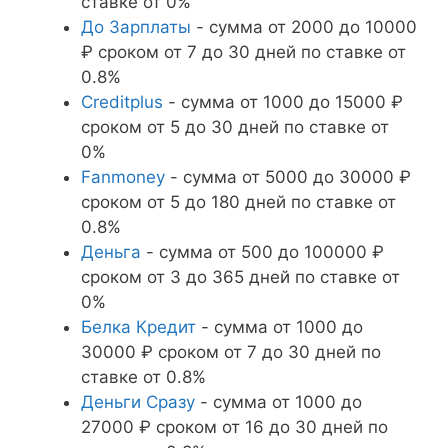
ставке от 0%
До Зарплаты
- сумма от 2000 до 10000
₽ сроком от 7 до 30 дней по ставке от
0.8%
Creditplus
- сумма от 1000 до 15000 ₽
сроком от 5 до 30 дней по ставке от
0%
Fanmoney
- сумма от 5000 до 30000 ₽
сроком от 5 до 180 дней по ставке от
0.8%
Деньга
- сумма от 500 до 100000 ₽
сроком от 3 до 365 дней по ставке от
0%
Белка Кредит
- сумма от 1000 до
30000 ₽ сроком от 7 до 30 дней по
ставке от 0.8%
Деньги Сразу
- сумма от 1000 до
27000 ₽ сроком от 16 до 30 дней по