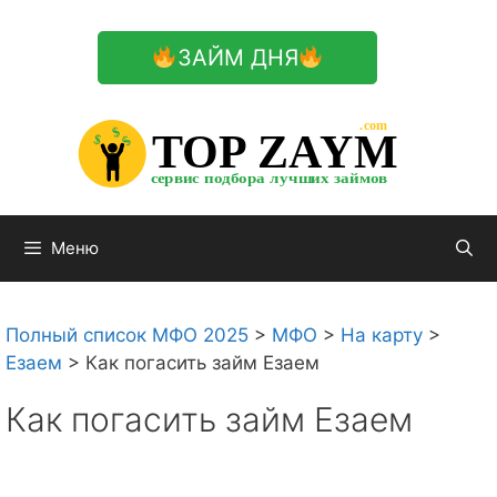
Перейти
к
ЗАЙМ ДНЯ
содержимому

.com 


$


TOP ZAYM


$


$


сервис подбора лучших займов

Меню
Полный список МФО 2025
>
МФО
>
На карту
>
Езаем
>
Как погасить займ Езаем
Как погасить займ Езаем