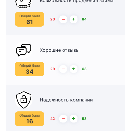
Возможность продления займа
Общий балл
–
+
23
84
61
Хорошие отзывы
Общий балл
–
+
29
63
34
Надежность компании
Общий балл
–
+
42
58
16