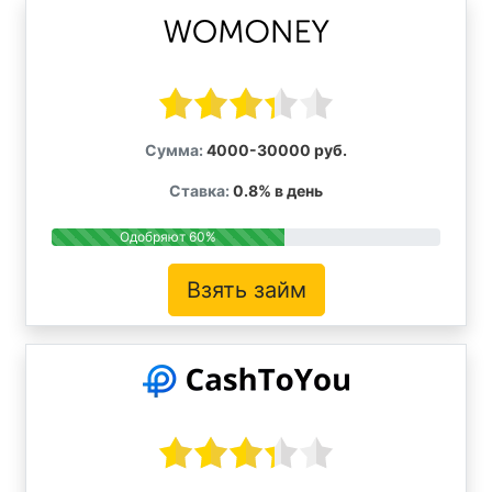
Сумма:
4000-30000 руб.
Ставка:
0.8% в день
Одобряют 60%
Взять займ