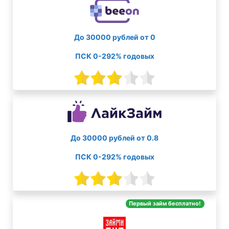
До 30000 рублей от 0
ПСК 0-292% годовых
До 30000 рублей от 0.8
ПСК 0-292% годовых
Первый займ бесплатно!