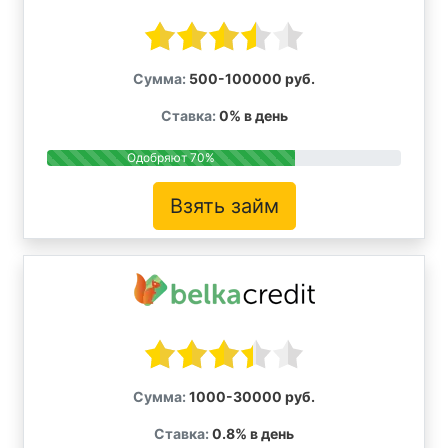
Сумма:
500-100000 руб.
Ставка:
0% в день
Одобряют 70%
Взять займ
Сумма:
1000-30000 руб.
Ставка:
0.8% в день