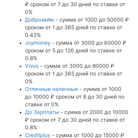
₽ сроком от 7 до 30 дней по ставке от
0%
Доброзайм
- сумма от 1000 до 50000 ₽
сроком от 1 до 365 дней по ставке от
0.43%
Joymoney
- сумма от 3000 до 60000 ₽
сроком от 5 до 126 дней по ставке от
0.8%
Vivus
- сумма от 3000 до 80000 ₽
сроком от 1 до 365 дней по ставке от
0%
Отличные наличные
- сумма от 1000
до 10000 ₽ сроком от 8 до 30 дней по
ставке от 0%
До Зарплаты
- сумма от 2000 до 10000
₽ сроком от 7 до 30 дней по ставке от
0.8%
Creditplus
- сумма от 1000 до 15000 ₽