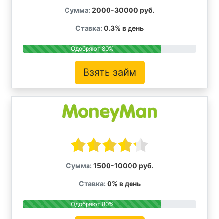
Сумма:
2000-30000 руб.
Ставка:
0.3% в день
Одобряют 80%
Взять займ
Сумма:
1500-10000 руб.
Ставка:
0% в день
Одобряют 80%