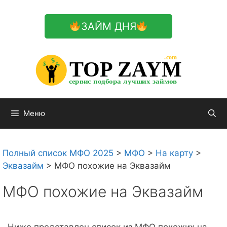
Перейти
к
ЗАЙМ ДНЯ
содержимому

.com 


$


TOP ZAYM


$


$


сервис подбора лучших займов

Меню
Полный список МФО 2025
>
МФО
>
На карту
>
Эквазайм
>
МФО похожие на Эквазайм
МФО похожие на Эквазайм