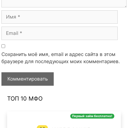
Имя
Email
Сохранить моё имя, email и адрес сайта в этом
браузере для последующих моих комментариев.
ТОП 10 МФО
Первый займ бесплатно!