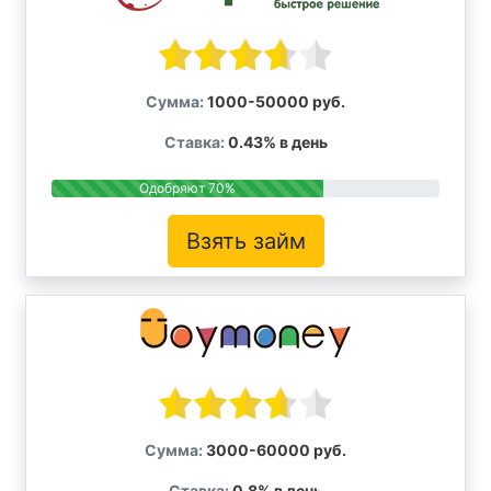
Сумма:
1000-50000 руб.
Ставка:
0.43% в день
Одобряют 70%
Взять займ
Сумма:
3000-60000 руб.
Ставка:
0.8% в день