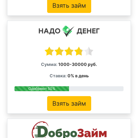
Взять займ
Сумма:
1000-30000 руб.
Ставка:
0% в день
Одобряют 50%
Взять займ