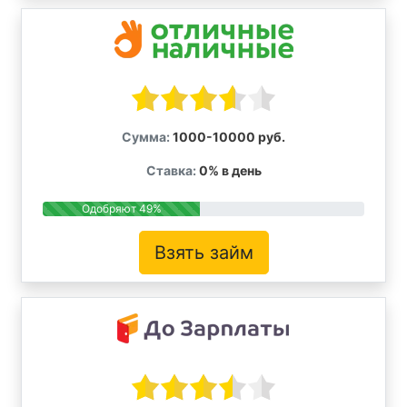
Сумма:
1000-10000 руб.
Ставка:
0% в день
Одобряют 49%
Взять займ