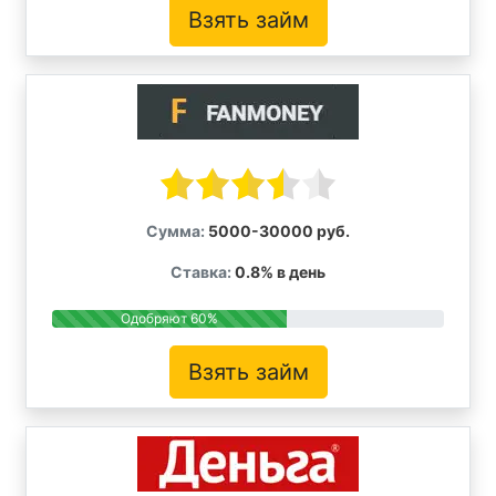
Взять займ
Сумма:
5000-30000 руб.
Ставка:
0.8% в день
Одобряют 60%
Взять займ