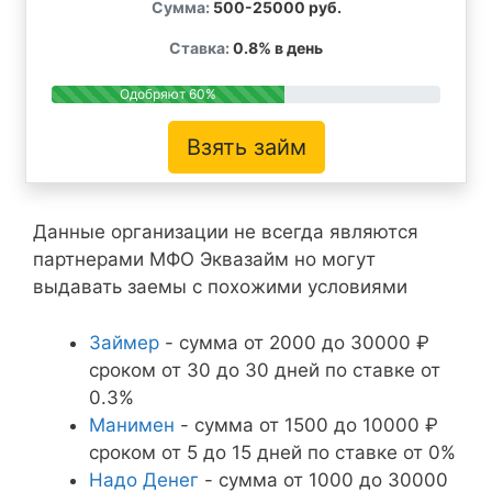
Сумма:
500-25000 руб.
Ставка:
0.8% в день
Одобряют 60%
Взять займ
Данные организации не всегда являются
партнерами МФО Эквазайм но могут
выдавать заемы с похожими условиями
Займер
- сумма от 2000 до 30000 ₽
сроком от 30 до 30 дней по ставке от
0.3%
Манимен
- сумма от 1500 до 10000 ₽
сроком от 5 до 15 дней по ставке от 0%
Надо Денег
- сумма от 1000 до 30000