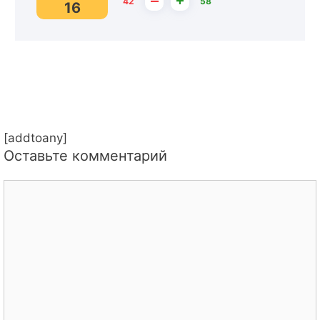
–
+
42
58
16
[addtoany]
Оставьте комментарий
Комментарий