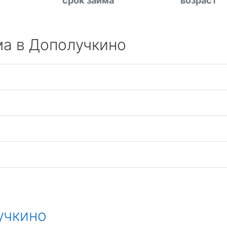
срок займа
возраст
ма в Дополучкино
учкино