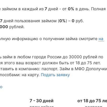
е займом в каждый из
7
дней - от
0%
в день. Полная
7
дней пользования займом (
0%
) –
0
руб.
5000
рублей.
олную информацию о получении займа смотрите
на
ь займ в любом городе России до 30000 рублей по
ля этого ваш возраст должен быть от 18 до 75 лет.
тавить в компанию: паспорт. Займ в МФО Дополучк
пособами: на карту.
Подать заявку
но
7 - 30 дней
от 18 до 75 л