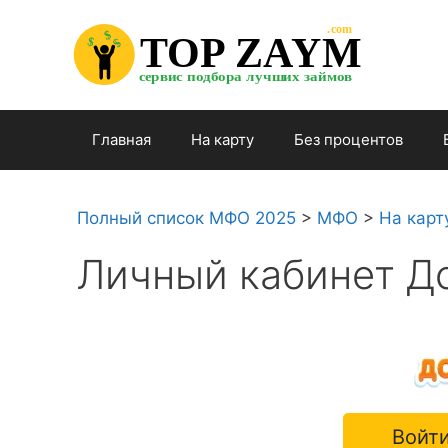
Перейти

.com 

к

$


TOP ZAYM


$


$

содержимому

сервис подбора лучших займов

Главная
На карту
Без процентов
Полный список МФО 2025
>
МФО
>
На карт
Личный кабинет Д
Войти