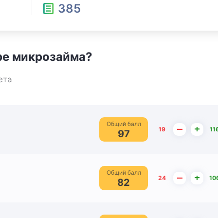
385
ре микрозайма?
ета
Общий балл
–
+
19
11
97
Общий балл
–
+
24
10
82