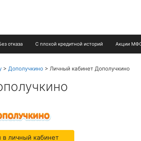
Без отказа
С плохой кредитной историй
Акции МФ
у
>
Дополучкино
>
Личный кабинет Дополучкино
ополучкино
 в личный кабинет