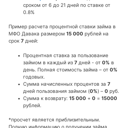
сроком от 6 до 21 дней по ставке от
0.8%
Пример расчета процентной ставки займа в
МФО Давака размером
15 000
рублей на
срок
7
дней:
Процентная ставка за пользование
займом в каждый из
7
дней - от
0%
в
день. Полная стоимость займа – от
0%
годовых.
Сумма начисленных процентов за
7
дней пользования займом (
0%
) –
0
руб.
Сумма к возврату:
15 000
+
0
=
15000
рублей.
*просчет является приблизительным.
Полную информацию о получении займа