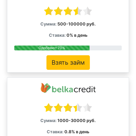
Сумма:
500-100000 руб.
Ставка:
0% в день
Одобряют 70%
Взять займ
Сумма:
1000-30000 руб.
Ставка:
0.8% в день