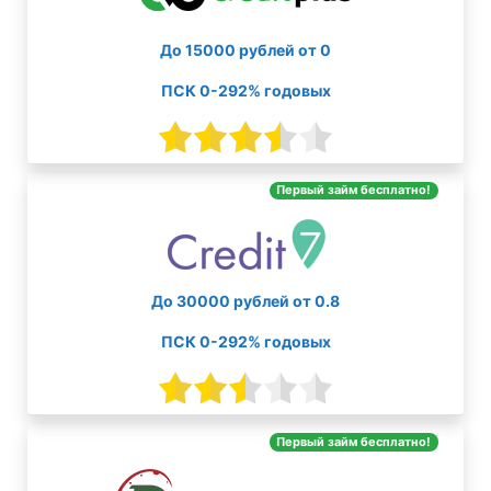
До 15000 рублей от 0
ПСК 0-292% годовых
Первый займ бесплатно!
До 30000 рублей от 0.8
ПСК 0-292% годовых
Первый займ бесплатно!