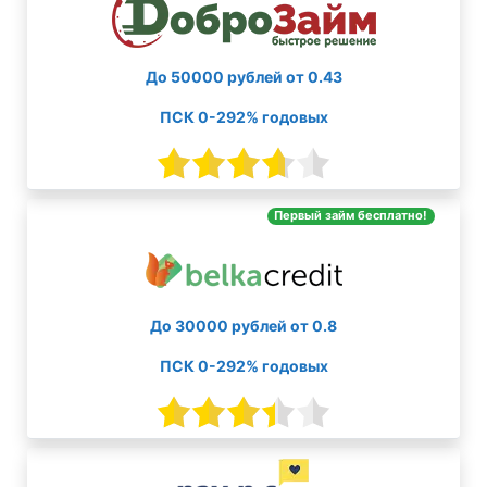
До 50000 рублей от 0.43
ПСК 0-292% годовых
Первый займ бесплатно!
До 30000 рублей от 0.8
ПСК 0-292% годовых