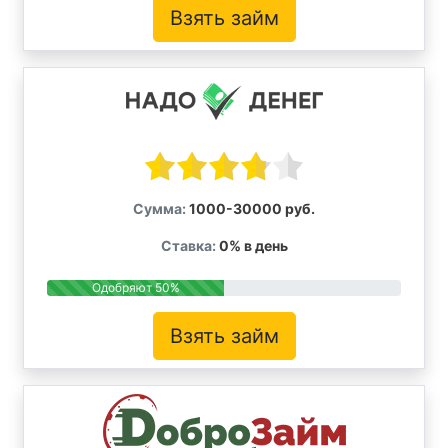
Взять займ
Сумма:
1000-30000 руб.
Ставка:
0% в день
Одобряют 50%
Взять займ