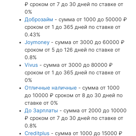
₽ сроком от 7 до 30 дней по ставке от
0%
Доброзайм
- сумма от 1000 до 50000 ₽
сроком от 1 до 365 дней по ставке от
0.43%
Joymoney
- сумма от 3000 до 60000 ₽
сроком от 5 до 126 дней по ставке от
0.8%
Vivus
- сумма от 3000 до 80000 ₽
сроком от 1 до 365 дней по ставке от
0%
Отличные наличные
- сумма от 1000
до 10000 ₽ сроком от 8 до 30 дней по
ставке от 0%
До Зарплаты
- сумма от 2000 до 10000
₽ сроком от 7 до 30 дней по ставке от
0.8%
Creditplus
- сумма от 1000 до 15000 ₽