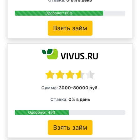
Одобряют 80%
Взять займ
Сумма:
3000-80000 руб.
Ставка:
0% в день
Одобряют 49%
Взять займ