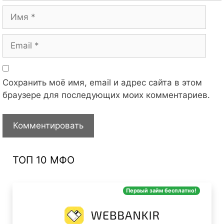
Имя
Email
Сохранить моё имя, email и адрес сайта в этом
браузере для последующих моих комментариев.
ТОП 10 МФО
Первый займ бесплатно!