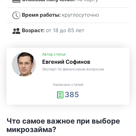
Время работы:
круглосуточно
Возраст:
от 18 до 65 лет
Автор статьи
Евгений Софинов
Эксперт по финансовым вопросам
Написано статей
385
Что самое важное при выборе
микрозайма?