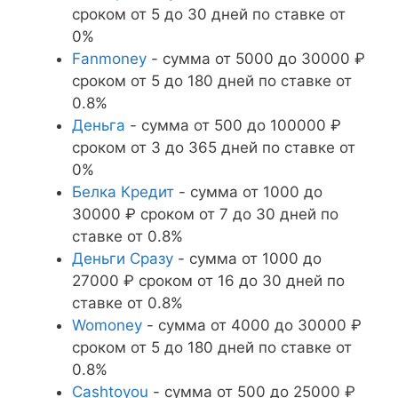
сроком от 5 до 30 дней по ставке от
0%
Fanmoney
- сумма от 5000 до 30000 ₽
сроком от 5 до 180 дней по ставке от
0.8%
Деньга
- сумма от 500 до 100000 ₽
сроком от 3 до 365 дней по ставке от
0%
Белка Кредит
- сумма от 1000 до
30000 ₽ сроком от 7 до 30 дней по
ставке от 0.8%
Деньги Сразу
- сумма от 1000 до
27000 ₽ сроком от 16 до 30 дней по
ставке от 0.8%
Womoney
- сумма от 4000 до 30000 ₽
сроком от 5 до 180 дней по ставке от
0.8%
Cashtoyou
- сумма от 500 до 25000 ₽