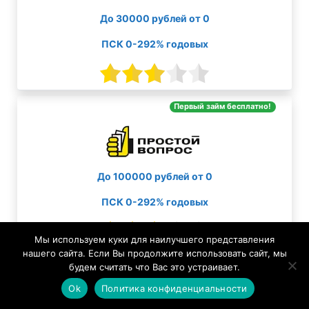
До 30000 рублей от 0
ПСК 0-292% годовых
Первый займ бесплатно!
До 100000 рублей от 0
ПСК 0-292% годовых
Мы используем куки для наилучшего представления
нашего сайта. Если Вы продолжите использовать сайт, мы
Первый займ бесплатно!
будем считать что Вас это устраивает.
Ok
Политика конфиденциальности