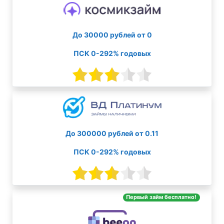
До 30000 рублей от 0
ПСК 0-292% годовых
До 300000 рублей от 0.11
ПСК 0-292% годовых
Первый займ бесплатно!