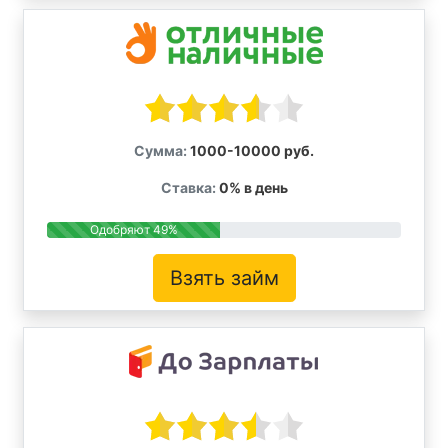
Сумма:
1000-10000 руб.
Ставка:
0% в день
Одобряют 49%
Взять займ