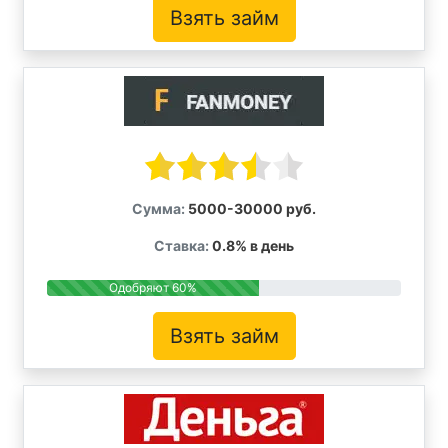
Взять займ
Сумма:
5000-30000 руб.
Ставка:
0.8% в день
Одобряют 60%
Взять займ