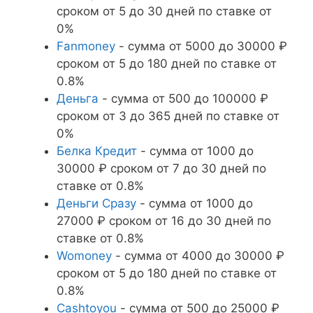
сроком от 5 до 30 дней по ставке от
0%
Fanmoney
- сумма от 5000 до 30000 ₽
сроком от 5 до 180 дней по ставке от
0.8%
Деньга
- сумма от 500 до 100000 ₽
сроком от 3 до 365 дней по ставке от
0%
Белка Кредит
- сумма от 1000 до
30000 ₽ сроком от 7 до 30 дней по
ставке от 0.8%
Деньги Сразу
- сумма от 1000 до
27000 ₽ сроком от 16 до 30 дней по
ставке от 0.8%
Womoney
- сумма от 4000 до 30000 ₽
сроком от 5 до 180 дней по ставке от
0.8%
Cashtoyou
- сумма от 500 до 25000 ₽