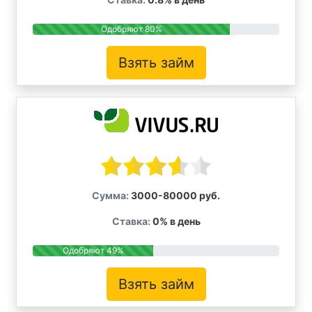
Одобряют 80%
Взять займ
Сумма:
3000-80000 руб.
Ставка:
0% в день
Одобряют 49%
Взять займ