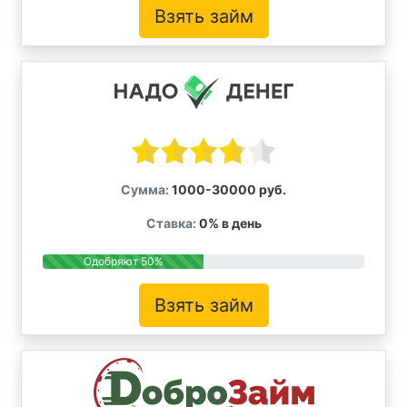
Взять займ
Сумма:
1000-30000 руб.
Ставка:
0% в день
Одобряют 50%
Взять займ