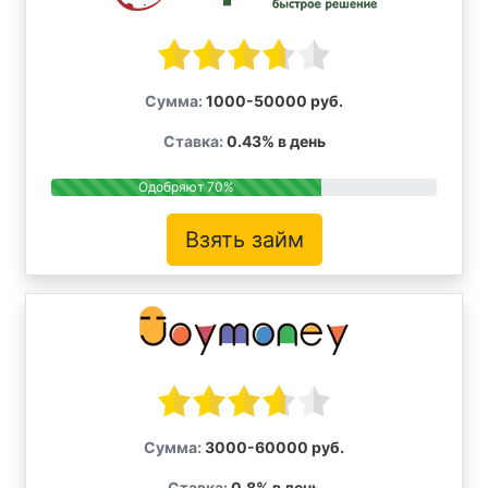
Сумма:
1000-50000 руб.
Ставка:
0.43% в день
Одобряют 70%
Взять займ
Сумма:
3000-60000 руб.
Ставка:
0.8% в день