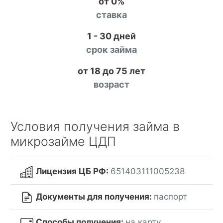
от 0%
ставка
1 - 30 дней
срок займа
от 18 до 75 лет
возраст
Условия получения займа в
микрозайме ЦДП
Лицензия ЦБ РФ:
651403111005238
Документы для получения:
паспорт
Способы получения:
на карту