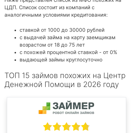
Ниже представлен список из МФО похожих на
ЦДП. Список состоит из компаний с
аналогичными условиями кредитования:
ставкой от 1000 до 30000 рублей
с выдачей займа на карту заемщикам
возрастом от 18 до 75 лет
с похожей процентной ставкой - от 0%
выдающей займы круглосуточно
ТОП 15 займов похожих на Центр
Денежной Помощи в 2026 году