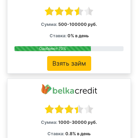
Сумма:
500-100000 руб.
Ставка:
0% в день
Одобряют 70%
Взять займ
Сумма:
1000-30000 руб.
Ставка:
0.8% в день