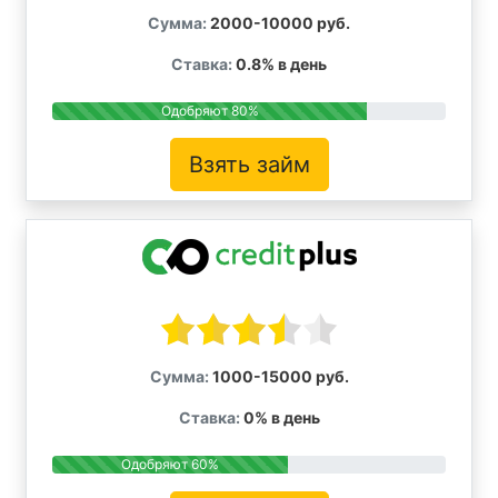
Сумма:
2000-10000 руб.
Ставка:
0.8% в день
Одобряют 80%
Взять займ
Сумма:
1000-15000 руб.
Ставка:
0% в день
Одобряют 60%