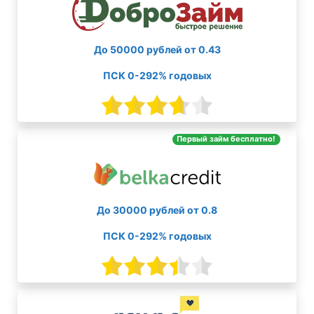
До 50000 рублей от 0.43
ПСК 0-292% годовых
Первый займ бесплатно!
До 30000 рублей от 0.8
ПСК 0-292% годовых