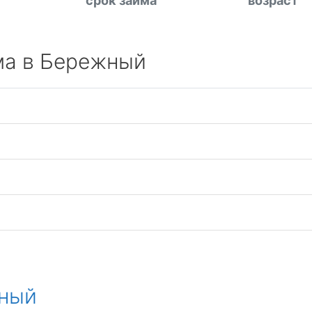
срок займа
возраст
ма в Бережный
ный