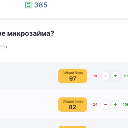
385
ре микрозайма?
ета
Общий балл
–
+
19
11
97
Общий балл
–
+
24
10
82