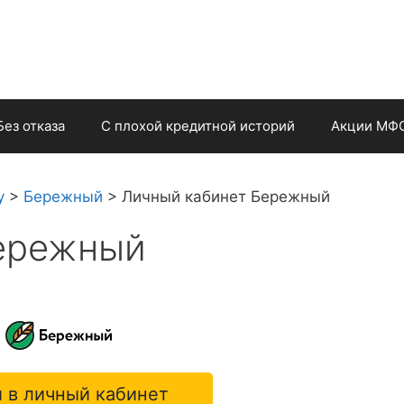
Без отказа
С плохой кредитной историй
Акции МФ
у
>
Бережный
>
Личный кабинет Бережный
ережный
 в личный кабинет