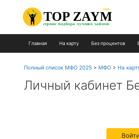
Перейти

.com 

к

$


TOP ZAYM


$


$

содержимому

сервис подбора лучших займов

Главная
На карту
Без процентов
Полный список МФО 2025
>
МФО
>
На карт
Личный кабинет Б
Войти