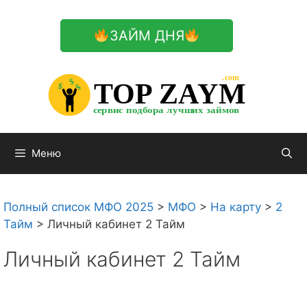
Перейти
к
ЗАЙМ ДНЯ
содержимому

.com 


$


TOP ZAYM


$


$


сервис подбора лучших займов

Меню
Полный список МФО 2025
>
МФО
>
На карту
>
2
Тайм
>
Личный кабинет 2 Тайм
Личный кабинет 2 Тайм