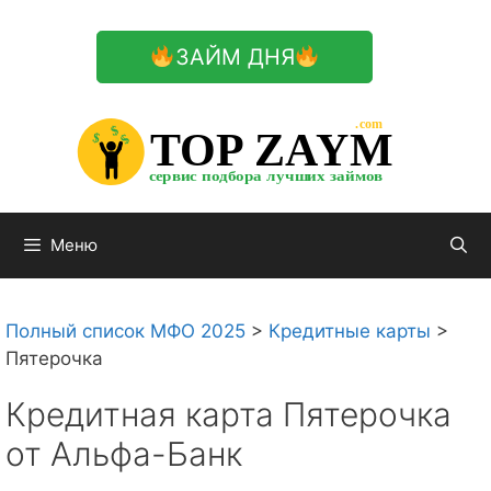
Перейти
к
ЗАЙМ ДНЯ
содержимому

.com 


$


TOP ZAYM


$


$


сервис подбора лучших займов

Меню
Полный список МФО 2025
>
Кредитные карты
>
Пятерочка
Кредитная карта Пятерочка
от Альфа-Банк