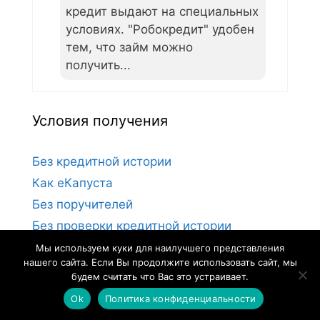
кредит выдают на специальных
условиях. "Робокредит" удобен
тем, что займ можно
получить...
Условия получения
Без кредитной истории
Как еКапуста
Без поручителей
Без проверки кредитной истории
Без проверок
Мы используем куки для наилучшего представления
нашего сайта. Если Вы продолжите использовать сайт, мы
Безотказные займы
будем считать что Вас это устраивает.
Большие займы
Ok
Политика конфиденциальности
Денежные займы